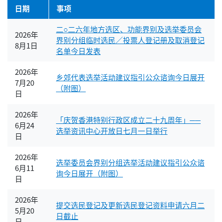
日期
事项
二○二六年地方选区、功能界别及选举委员会
2026年
界别分组临时选民／投票人登记册及取消登记
8月1日
名单今日发表
2026年
乡郊代表选举活动建议指引公众谘询今日展开
7月20
（附图）
日
2026年
「庆贺香港特别行政区成立二十九周年」──
6月24
选举资讯中心开放日七月一日举行
日
2026年
选举委员会界别分组选举活动建议指引公众谘
6月11
询今日展开（附图）
日
2026年
提交选民登记及更新选民登记资料申请六月二
5月20
日截止
日