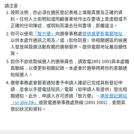
請注意：
按照法例，你必須在選民登記表格上填報真實及正確的資
料。任何人士如明知或罔顧後果地作出在要項上是虛假或不
正確的任何陳述，或明知而漏去任何要項，即屬違法。
你可以使用
「智方便」
向選舉事務處
提供或更新電郵地址
，
以供本處作通訊之用及／或（如你同意）供相關選區的候選
人發放與競選活動有關的選舉郵件。提供電郵地址屬自願性
質。
如你不欲收取候選人的選舉廣告，請致電2891 1001與本處職
員聯絡，以便更新相關記錄。本處會於選舉時將你的意願通
知候選人。
選舉事務處會郵寄通知書予申請人確認已完成其新登記申
請，並會以手提電話短訊／電郵（如申請人有提供）發出相
關通知。此外，申請人亦可透過「智方便」、
選民登記網站
（vr.gov.hk）
或致電選舉事務處熱線 (2891 1001)，查閱其
登記狀況和資料。