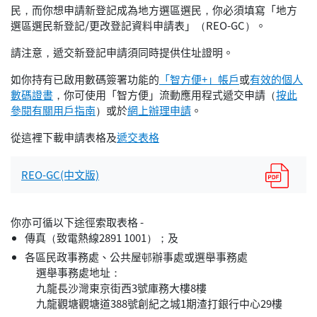
民，而你想申請新登記成為地方選區選民，你必須填寫「地方
選區選民新登記/更改登記資料申請表」（REO-GC）。
請注意，遞交新登記申請須同時提供住址證明。
如你持有已啟用數碼簽署功能的
「智方便+」帳戶
或
有效的個人
數碼證書
，你可使用「智方便」流動應用程式遞交申請（
按此
參閱有關用戶指南
）或於
網上辦理申請
。
從這裡下載申請表格及
遞交表格
REO-GC(中文版)
你亦可循以下途徑索取表格 -
傳真（致電熱線2891 1001）；及
各區民政事務處、公共屋邨辦事處或選舉事務處
選舉事務處地址：
九龍長沙灣東京街西3號庫務大樓8樓
九龍觀塘觀塘道388號創紀之城1期渣打銀行中心29樓