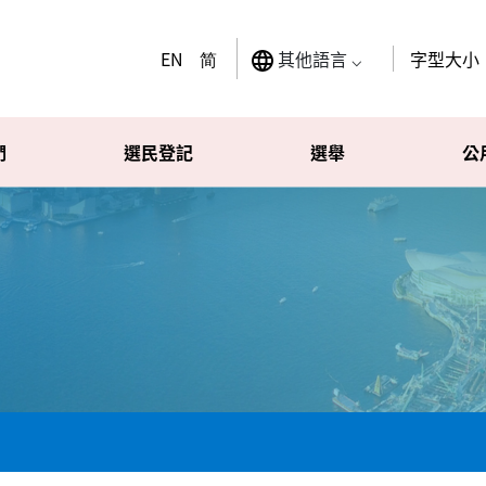
其他語言 ⌵
EN
简
字型大小
們
選民登記
選舉
公