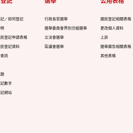
民登記
選舉
公用表格
登記／如何登記
行政長官選舉
選民登記相關表格
證明
選舉委員會界別分組選舉
更改個人資料
選民登記申請表格
立法會選舉
上訴
選民登記資料
區議會選舉
選舉廣告相關表格
及查訊
其他表格
問題
登記數字
登記網站