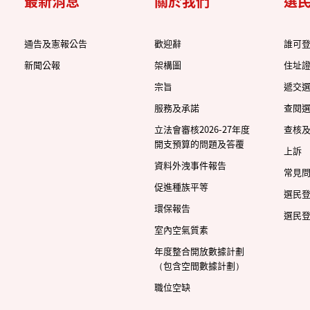
最新消息
關於我們
選
通告及憲報公告
歡迎辭
誰可
新聞公報
架構圖
住址
宗旨
遞交
服務及承諾
查閱
立法會審核2026-27年度
查核
開支預算的問題及答覆
上訴
資料外洩事件報告
常見
促進種族平等
選民
環保報告
選民
室內空氣質素
年度整合開放數據計劃
（包含空間數據計劃）
職位空缺