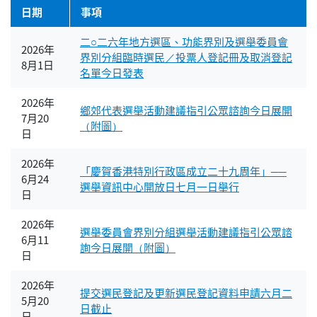
日期
事項
二○二六年地方選區、功能界別及選舉委員會
2026年
界別分組臨時選民／投票人登記冊及取消登記
8月1日
名單今日發表
2026年
鄉郊代表選舉活動建議指引公眾諮詢今日展開
7月20
（附圖）
日
2026年
「慶賀香港特別行政區成立二十九周年」──
6月24
選舉資訊中心開放日七月一日舉行
日
2026年
選舉委員會界別分組選舉活動建議指引公眾諮
6月11
詢今日展開（附圖）
日
2026年
提交選民登記及更新選民登記資料申請六月二
5月20
日截止
日