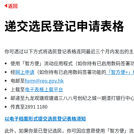
返回
递交选民登记申请表格
你可透过以下方式将选民登记表格连同最近三个月内发出的主
使用「智方便」流动应用程式（如你持有已启用数码签署
经
网上申请
（如你持有已启用数码签署功能的
「智方便+」
电邮至
form@reo.gov.hk
上载至
电子表格上载平台
邮递至九龙观塘观塘道三八八号创纪之城一期渣打银行中
传真至2891 1180
以电子档案形式提交选民登记表格须知
此外，如果你是已登记选民，你可因应意愿使用「智方便」流