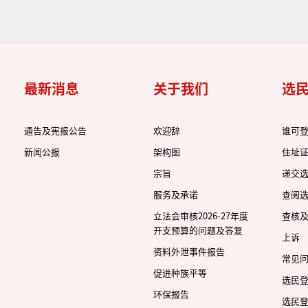
最新消息
关于我们
选
通告及宪报公告
欢迎辞
谁可
新闻公报
架构图
住址
宗旨
递交
服务及承诺
查阅
立法会审核2026-27年度
查核
开支预算的问题及答复
上诉
资料外泄事件报告
常见
促进种族平等
选民
环保报告
选民