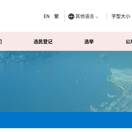
其他语言 ⌵
EN
繁
字型大小
们
选民登记
选举
公