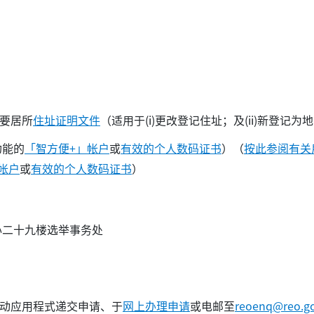
要居所
住址证明文件
（适用于(i)更改登记住址；及(ii)新登
功能的
「智方便+」帐户
或
有效的个人数码证书
）（
按此参阅有关
帐户
或
有效的个人数码证书
）
心二十九楼选举事务处
动应用程式递交申请、于
网上办理申请
或电邮至
reoenq@reo.g